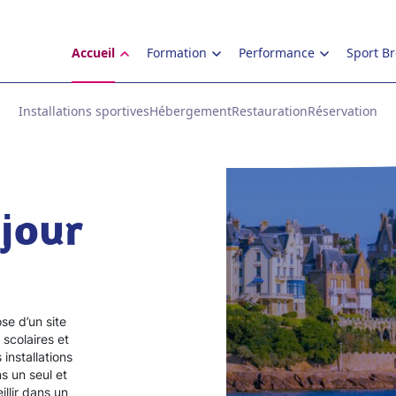
Accueil
Formation
Performance
Sport B
Installations sportives
Hébergement
Restauration
Réservation
jour
se d’un site
 scolaires et
 installations
s un seul et
llir dans un