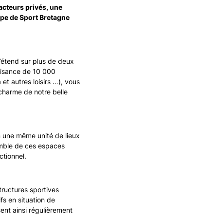
acteurs privés, une
uipe de Sport Bretagne
s’étend sur plus de deux
laisance de 10 000
et autres loisirs …), vous
e charme de notre belle
en une même unité de lieux
semble de ces espaces
ctionnel.
ructures sportives
fs en situation de
isent ainsi régulièrement