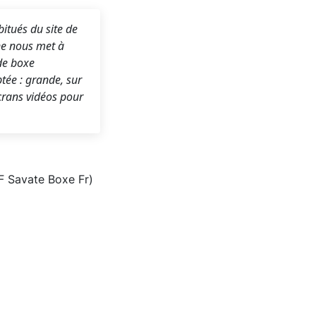
tués du site de
ne nous met à
 de boxe
tée : grande, sur
crans vidéos pour
FF Savate Boxe Fr)