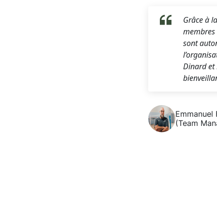
Grâce à la
membres d
sont auton
l’organis
Dinard et 
bienveilla
Emmanuel
(Team Mana