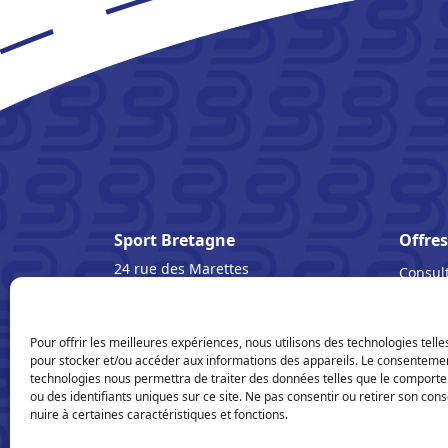
Sport Bretagne
Offres
24 rue des Marettes
Consult
BP 90243
Légal
35802 DINARD Cedex
Tél : +33 (0)2 99 16 34 16
Mentio
Pour offrir les meilleures expériences, nous utilisons des technologies telle
Covoiturage
Politiq
pour stocker et/ou accéder aux informations des appareils. Le consenteme
🚨 Signaler une violence
CGV
technologies nous permettra de traiter des données telles que le comport
ou des identifiants uniques sur ce site. Ne pas consentir ou retirer son co
nuire à certaines caractéristiques et fonctions.