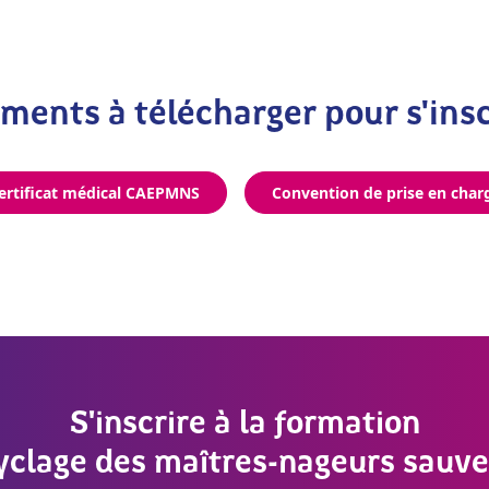
ents à télécharger pour s'insc
ertificat médical CAEPMNS
Convention de prise en char
S'inscrire à la formation
yclage des maîtres-nageurs sauve