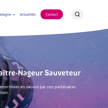
retagne
Actualités
Contact
 Maître-Nageur Sauveteur
reton mises en oeuvre par nos partenaires
tion.