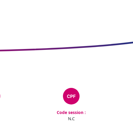
Code session :
N.C