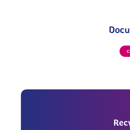
Docum
C
Rec