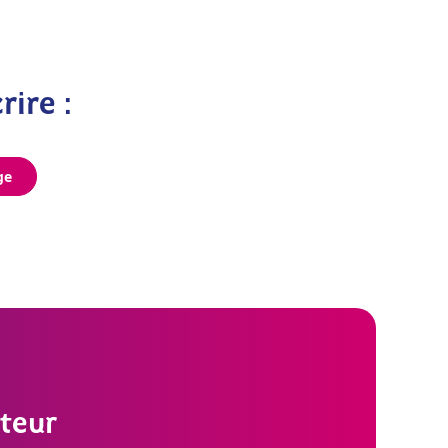
rire :
ge
teur