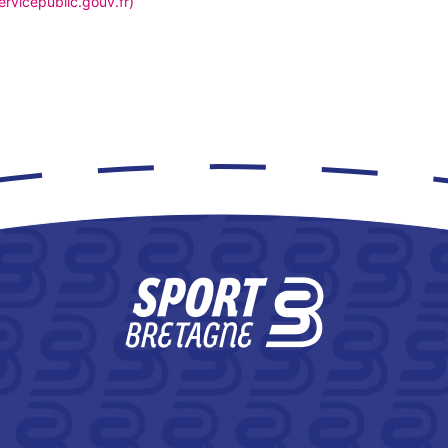
ervicepublic.gouv.fr)