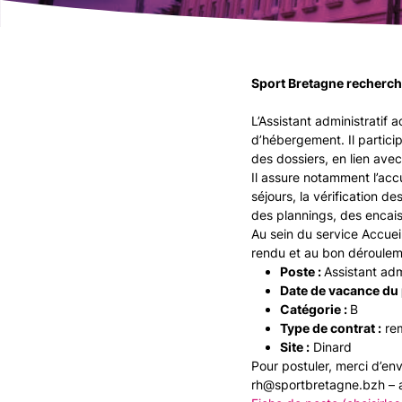
Sport Bretagne recherche
L’Assistant administratif a
d’hébergement. Il participe
des dossiers, en lien avec
Il assure notamment l’acc
séjours, la vérification de
des plannings, des encai
Au sein du service Accueil
rendu et au bon dérouleme
Poste :
Assistant adm
Date de vacance du 
Catégorie :
B
Type de contrat :
re
Site :
Dinard
Pour postuler, merci d’env
rh@sportbretagne.bzh – a