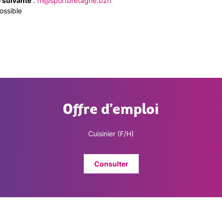
 suivante
:
rh@sportbretagne.bzh
ossible
Offre d’emploi
Cuisinier (F/H)
Consulter