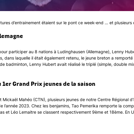
tures d’entrainement étaient sur le pont ce week-end … et plusieurs d’
llemagne
pour participer au 8 nations à Ludinghausen (Allemagne), Lenny Hube
dans laquelle il était également retenu, le jeune breton a remporté le
e badminton, Lenny Hubert avait réalisé le triplé (simple, double mi
 1er Grand Prix jeunes de la saison
Mickaël Mahéo (CTN), plusieurs jeunes de notre Centre Régional d’E
 l’année 2023. Chez les benjamins, Tao Pemerika remporte la compéti
mas et Léo Lemaitre se classent respectivement 9ème et 18ème. En U