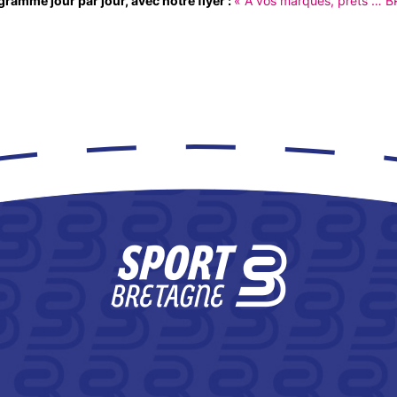
gramme jour par jour, avec notre flyer :
« A vos marques, prêts … B