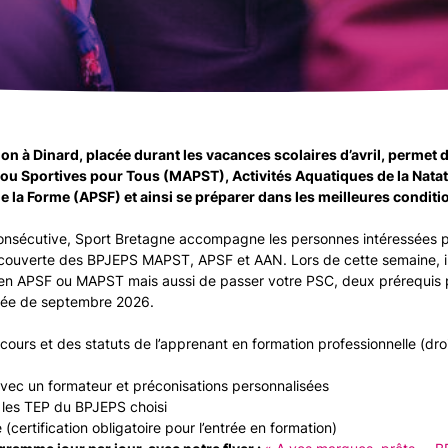
n à Dinard, placée durant les vacances scolaires d’avril, permet 
 ou Sportives pour Tous (MAPST), Activités Aquatiques de la Natat
e la Forme (APSF) et ainsi se préparer dans les meilleures conditi
consécutive, Sport Bretagne accompagne les personnes intéressées pa
découverte des BPJEPS MAPST, APSF et AAN. Lors de cette semaine, il
e en APSF ou MAPST mais aussi de passer votre PSC, deux prérequis 
trée de septembre 2026.
ours et des statuts de l’apprenant en formation professionnelle (droi
 avec un formateur et préconisations personnalisées
r les TEP du BPJEPS choisi
(certification obligatoire pour l’entrée en formation)