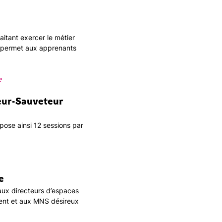
itant exercer le métier
et permet aux apprenants
e
geur-Sauveteur
ose ainsi 12 sessions par
e
 aux directeurs d’espaces
ment et aux MNS désireux