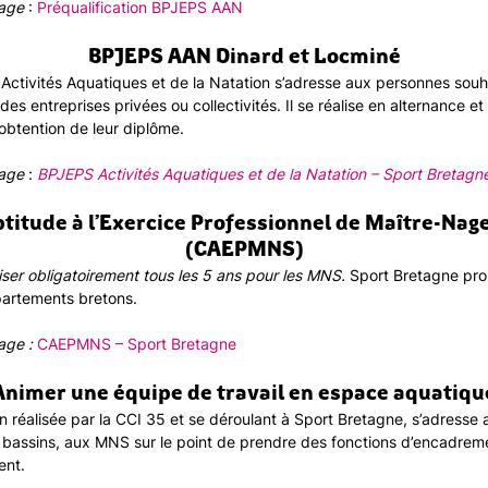
page
:
Préqualification BPJEPS AAN
BPJEPS AAN Dinard et Locminé
Activités Aquatiques et de la Natation s’adresse aux personnes souha
des entreprises privées ou collectivités. Il se réalise en alternance 
’obtention de leur diplôme.
page
:
BPJEPS Activités Aquatiques et de la Natation – Sport Bretagn
Aptitude à l’Exercice Professionnel de Maître-Na
(CAEPMNS)
liser obligatoirement tous les 5 ans pour les MNS.
Sport Bretagne prop
partements bretons.
page :
CAEPMNS – Sport Bretagne
Animer une équipe de travail en espace aquatiqu
n réalisée par la CCI 35 et se déroulant à Sport Bretagne, s’adresse
 bassins, aux MNS sur le point de prendre des fonctions d’encadre
ent.